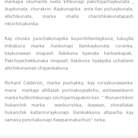
markapa ukumanta suxta kitikunapi pakchiyachaykunata ,
ikaykunata churakrin. Kaykunapika anta ñan pichaykunata,
allichikunata, marka imalla charishkakunatapash
riksichinakunka.
Kay chusku punchakunapika kuyurihillantaykuna, tukuylla
Imbabura marka ñankunapi llamkaykunata ruranka,
kaykunawan imapash llakikuna tiyanata harkankapak.
Pakchiyachakkunaka imapash llakikuna tiyakpika uchallami
allichikunaman chayankakuna.
Richard Calderón, marka pushakka, kay ruraykunawanka
mana markapi allillatak purinakuypakchu, ashtawankarin
marka kullkichikunapi sinchiyarinapakmi kan. “ Munanchikmi
ñukanchik marka wankurishka, ikaywan, shinallatak
ñukanchik kallariruraykunapi llamkakkuna allipacha kay
samana punchakunapi ñawparinakuchun” nirka.