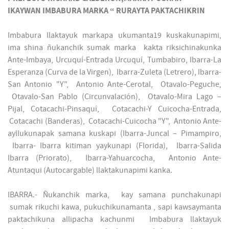
IKAYWAN IMBABURA MARKA “ RURAYTA PAKTACHIKRIN
Imbabura llaktayuk markapa ukumanta19 kuskakunapimi,
ima shina ñukanchik sumak marka kakta riksichinakunka
Ante-Imbaya, Urcuquí-Entrada Urcuquí, Tumbabiro, Ibarra-La
Esperanza (Curva de la Virgen), Ibarra-Zuleta (Letrero), Ibarra-
San Antonio "Y", Antonio Ante-Cerotal, Otavalo-Peguche,
Otavalo-San Pablo (Circunvalación), Otavalo-Mira Lago –
Pijal, Cotacachi-Pinsaquí, Cotacachi-Y Cuicocha-Entrada,
Cotacachi (Banderas), Cotacachi-Cuicocha "Y", Antonio Ante-
ayllukunapak samana kuskapi (Ibarra-Juncal – Pimampiro,
Ibarra- Ibarra kitiman yaykunapi (Florida), Ibarra-Salida
Ibarra (Priorato), Ibarra-Yahuarcocha, Antonio Ante-
Atuntaqui (Autocargable) llaktakunapimi kanka.
IBARRA.- Ñukanchik marka, kay samana punchakunapi
sumak rikuchi kawa, pukuchikunamanta , sapi kawsaymanta
paktachikuna allipacha kachunmi Imbabura llaktayuk