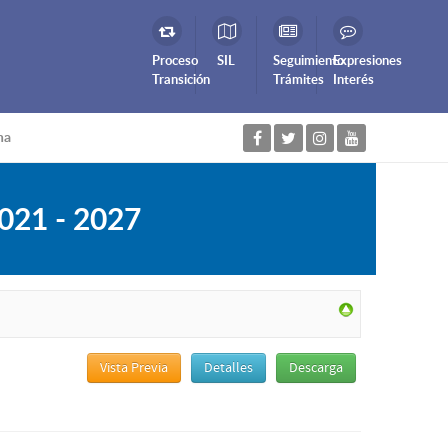
Proceso
SIL
Seguimiento
Expresiones
Transición
Trámites
Interés
na
2021 - 2027
Vista Previa
Detalles
Descarga