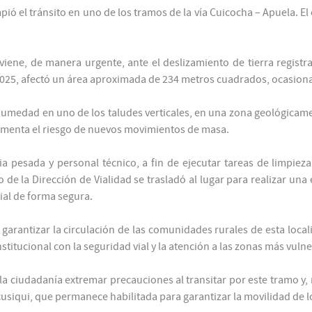
ió el tránsito en uno de los tramos de la vía Cuicocha – Apuela. 
ene, de manera urgente, ante el deslizamiento de tierra registrad
2025, afectó un área aproximada de 234 metros cuadrados, ocasionand
humedad en uno de los taludes verticales, en una zona geológicamen
rementa el riesgo de nuevos movimientos de masa.
ria pesada y personal técnico, a fin de ejecutar tareas de limpie
de la Dirección de Vialidad se trasladó al lugar para realizar una 
ial de forma segura.
 garantizar la circulación de las comunidades rurales de esta loca
itucional con la seguridad vial y la atención a las zonas más vulner
 ciudadanía extremar precauciones al transitar por este tramo y, mie
iqui, que permanece habilitada para garantizar la movilidad de lo