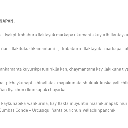
NAPAN.
una tiyakpi Imbabura llaktayuk markapa ukumanta kuyurihillantay
a ñan llakitukushkamantami , Imbabura llaktayuk markapa u
nkamanta kuyurikpi tuniriklla kan, chaymantami kay llakikuna tiy
a, pichaykunapi ,shinallatak mapakunata shuktak kuska yallichi
 ñan tiyachun rikunkapak chayarka.
kaykunapika wankurina, kay llakta muyuntin mashikunapak mur
Cumbas Conde – Urcusiqui ñanta purichun willachinpanchik.