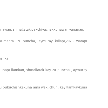
kunawan, shinallatak pakchiyachakkunawan yanapan.
kumanta 19 puncha, aymuray killapi,2025 watapi
ashka.
kunapi llamkan, shinallatak kay 20 puncha , aymuray
u pukuchishkakuna ama waklichun, kay llamkaykuna