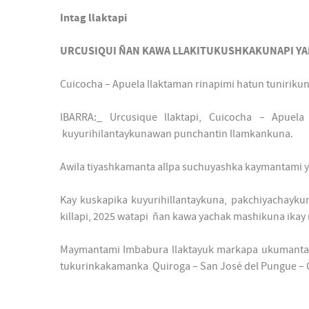
Intag llaktapi
URCUSIQUI ÑAN KAWA LLAKITUKUSHKAKUNAPI YA
Cuicocha – Apuela llaktaman rinapimi hatun tunirik
IBARRA:_ Urcusique llaktapi, Cuicocha – Apuel
kuyurihilantaykunawan punchantin llamkankuna.
Awila tiyashkamanta allpa suchuyashka kaymantami ya
Kay kuskapika kuyurihillantaykuna, pakchiyachaykun
killapi, 2025 watapi ñan kawa yachak mashikuna ikay
Maymantami Imbabura llaktayuk markapa ukumanta 
tukurinkakamanka Quiroga – San José del Pungue – 