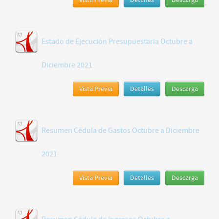
Vista Previa
Detalles
Descarga
Estado de Ejecución Presupuestaria Octubre a
Diciembre 2021
Vista Previa
Detalles
Descarga
Resumen Cédula de Gastos Octubre a Diciembre
2021
Vista Previa
Detalles
Descarga