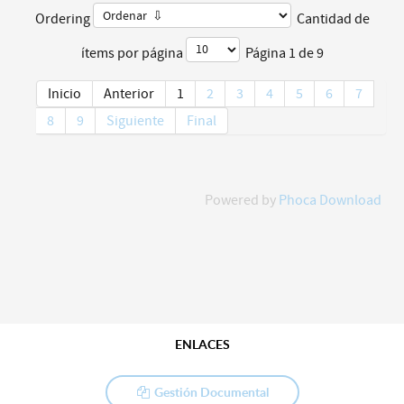
Ordering
Cantidad de
ítems por página
Página 1 de 9
Inicio
Anterior
1
2
3
4
5
6
7
8
9
Siguiente
Final
Powered by
Phoca Download
ENLACES
Gestión Documental