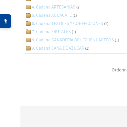
4. Cadena ARTESANÍAS
(2)
5. Cadena AGUACATE
(1)
6. Cadena TEXTILES Y CONFECCIONES
(1)
7. Cadena FRUTALES
(1)
8. Cadena GANADERÍA DE LECHE y LACTEOS
(1)
9. Cadena CAÑA DE AZUCAR
(1)
Orderi