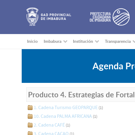
Inicio
Imbabura
Institución
Transparencia
Agenda Pro
Producto 4. Estrategias de Forta
1. Cadena Turismo GEOPARQUE
(1)
10. Cadena PALMA AFRICANA
(1)
2. Cadena CAFÉ
(1)
3. Cadena CACAO
(1)